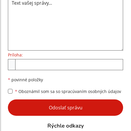
Príloha:
Príloha
*
povinné položky
*
Oboznámil som sa so
spracúvaním osobných údajov
Google reCaptcha Response
Odoslať správu
Rýchle odkazy