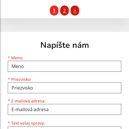
1
2
>
Napíšte nám
Meno
Priezvisko
E-mailová adresa
*
Meno:
*
Priezvisko:
*
E-mailová adresa:
Text vašej správy...
*
Text vašej správy: