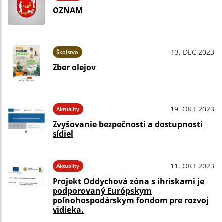
OZNAM
13. DEC 2023
Školstvo
Zber olejov
19. OKT 2023
Aktuality
Zvyšovanie bezpečnosti a dostupnosti
sídiel
11. OKT 2023
Aktuality
Projekt Oddychová zóna s ihriskami je
podporovaný Európskym
poľnohospodárskym fondom pre rozvoj
vidieka.