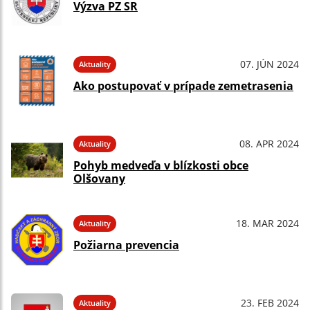
Výzva PZ SR
07. JÚN 2024
Aktuality
Ako postupovať v prípade zemetrasenia
08. APR 2024
Aktuality
Pohyb medveďa v blízkosti obce
Olšovany
18. MAR 2024
Aktuality
Požiarna prevencia
23. FEB 2024
Aktuality