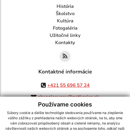
História
Školstvo
Kultúra
Fotogaléria
Užitočné linky
Kontakty
Kontaktné informácie
+421 55 696 57 24
obecolsovany@netkosice.sk
Používame cookies
Súbory cookie a ďalšie technológie sledovania používame na zlepšenie
vášho zážitku z prehliadania našich webových stránok, na to, aby sme
využite možnosť získavania aktuálnych informácií s využitím RSS
,
vám zobrazovali prispôsobený obsah a cielené reklamy, na analýzu
CMS systém (redakčný) systém ECHELON 2,
Mapa stránok
,
web portál
,
návštevnosti našich webových stránok a na pochopenie toho, odkiaľ naši