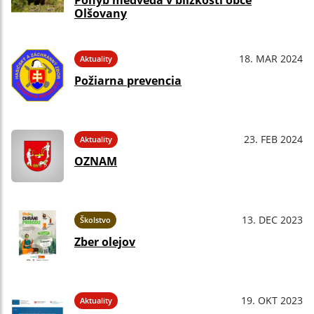
Pohyb medveďa v blízkosti obce
Olšovany
18. MAR 2024
Aktuality
Požiarna prevencia
23. FEB 2024
Aktuality
OZNAM
13. DEC 2023
Školstvo
Zber olejov
19. OKT 2023
Aktuality