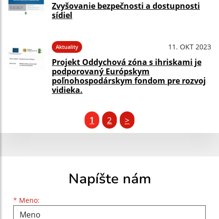
Zvyšovanie bezpečnosti a dostupnosti
sídiel
11. OKT 2023
Aktuality
Projekt Oddychová zóna s ihriskami je
podporovaný Európskym
poľnohospodárskym fondom pre rozvoj
vidieka.
1
2
>
Napíšte nám
Meno
Priezvisko
E-mailová adresa
*
Meno: