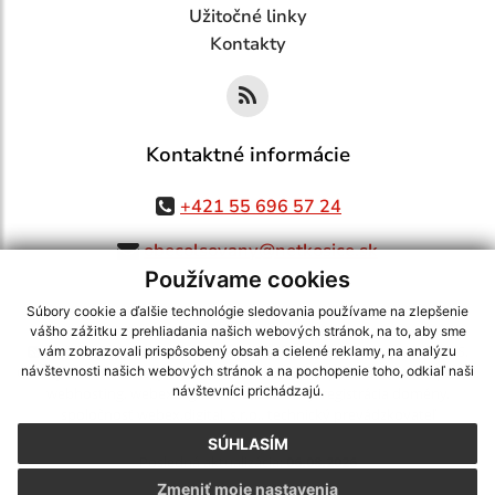
Užitočné linky
Kontakty
Kontaktné informácie
+421 55 696 57 24
obecolsovany@netkosice.sk
Používame cookies
Súbory cookie a ďalšie technológie sledovania používame na zlepšenie
vášho zážitku z prehliadania našich webových stránok, na to, aby sme
využite možnosť získavania aktuálnych informácií s využitím RSS
,
vám zobrazovali prispôsobený obsah a cielené reklamy, na analýzu
CMS systém (redakčný) systém ECHELON 2,
Mapa stránok
,
web portál
,
návštevnosti našich webových stránok a na pochopenie toho, odkiaľ naši
návštevníci prichádzajú.
webhosting
,
webex.digital, s.r.o.
,
domény
,
registrácia domény
,
spoločnosť webex.digital, s.r.o.
,
technický prevádzkovateľ
SÚHLASÍM
Posledná aktualizácia:
06.08.2026
Zmeniť moje nastavenia