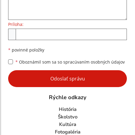
Príloha:
Príloha
*
povinné položky
*
Oboznámil som sa so
spracúvaním osobných údajov
Google reCaptcha Response
Odoslať správu
Rýchle odkazy
História
Školstvo
Kultúra
Fotogaléria