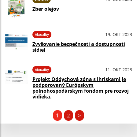
Zber olejov
19. OKT 2023
Aktuality
Zvyšovanie bezpečnosti a dostupnosti
sídiel
11. OKT 2023
Aktuality
Projekt Oddychová zóna s ihriskami je
podporovaný Európskym
poľnohospodárskym fondom pre rozvoj
vidieka.
1
2
>