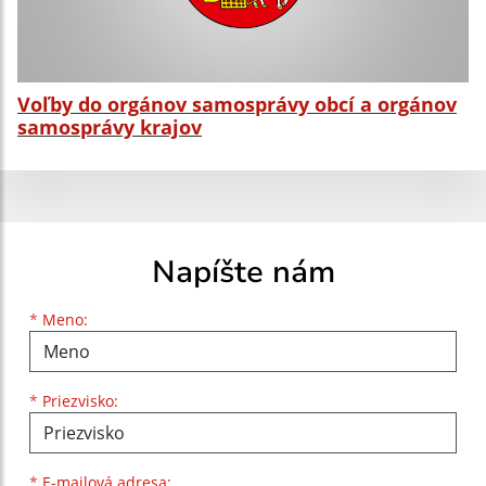
Voľby do orgánov samosprávy obcí a orgánov
samosprávy krajov
Napíšte nám
Meno
Priezvisko
E-mailová adresa
*
Meno:
*
Priezvisko:
*
E-mailová adresa: