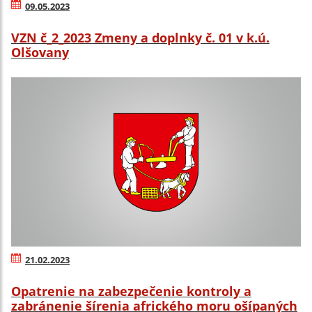
09.05.2023
VZN č_2_2023 Zmeny a doplnky č. 01 v k.ú.
Olšovany
21.02.2023
Opatrenie na zabezpečenie kontroly a
zabránenie šírenia afrického moru ošípaných