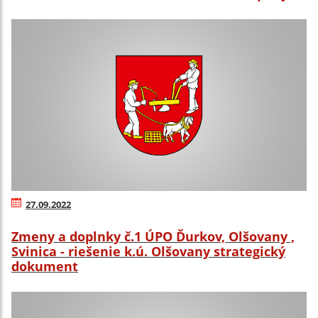
27.09.2022
Zmeny a doplnky č.1 ÚPO Ďurkov, Olšovany ,
Svinica - riešenie k.ú. Olšovany strategický
dokument