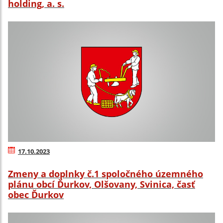
holding, a. s.
17.10.2023
Zmeny a doplnky č.1 spoločného územného
plánu obcí Ďurkov, Olšovany, Svinica, časť
obec Ďurkov