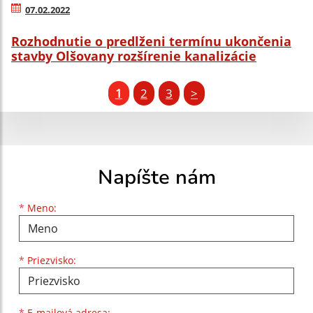
07.02.2022
Rozhodnutie o predlženi termínu ukončenia
stavby Olšovany rozšírenie kanalizácie
1
2
3
>
Napíšte nám
Meno
Priezvisko
E-mailová adresa
*
Meno:
*
Priezvisko:
*
E-mailová adresa: