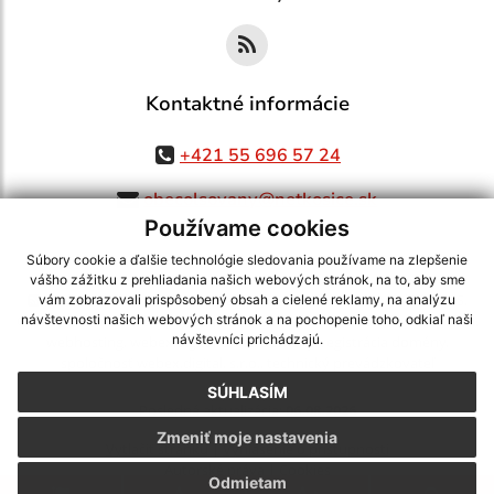
Kontaktné informácie
+421 55 696 57 24
obecolsovany@netkosice.sk
Používame cookies
Súbory cookie a ďalšie technológie sledovania používame na zlepšenie
vášho zážitku z prehliadania našich webových stránok, na to, aby sme
využite možnosť získavania aktuálnych informácií s využitím RSS
,
vám zobrazovali prispôsobený obsah a cielené reklamy, na analýzu
CMS systém (redakčný) systém ECHELON 2,
Mapa stránok
,
web portál
,
návštevnosti našich webových stránok a na pochopenie toho, odkiaľ naši
návštevníci prichádzajú.
webhosting
,
webex.digital, s.r.o.
,
domény
,
registrácia domény
,
spoločnosť webex.digital, s.r.o.
,
technický prevádzkovateľ
SÚHLASÍM
Posledná aktualizácia:
06.08.2026
Zmeniť moje nastavenia
Vytlačiť stránku
|
Vyhlásenie o prístupnosti
Autorské práva
|
Cookies
Odmietam