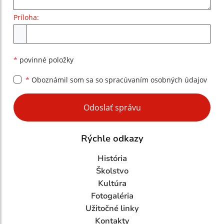
Príloha:
Príloha
*
povinné položky
*
Oboznámil som sa so
spracúvaním osobných údajov
Google reCaptcha Response
Odoslať správu
Rýchle odkazy
História
Školstvo
Kultúra
Fotogaléria
Užitočné linky
Kontakty