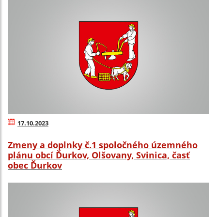
17.10.2023
Zmeny a doplnky č.1 spoločného územného
plánu obcí Ďurkov, Olšovany, Svinica, časť
obec Ďurkov