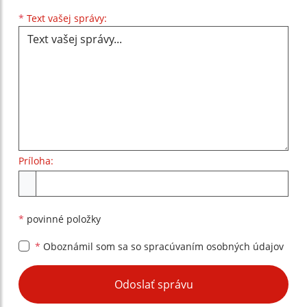
Text vašej správy...
*
Text vašej správy:
Príloha:
Príloha
*
povinné položky
*
Oboznámil som sa so
spracúvaním osobných údajov
Google reCaptcha Response
Odoslať správu