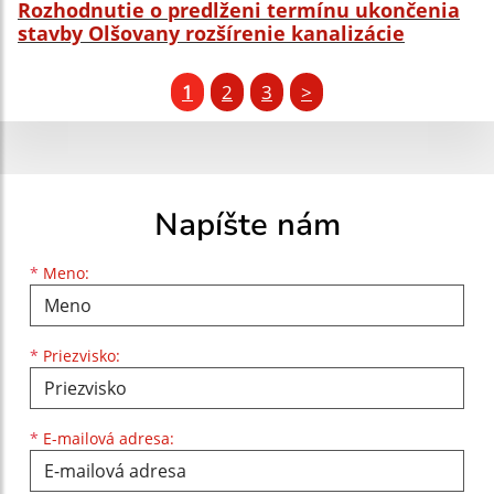
Rozhodnutie o predlženi termínu ukončenia
stavby Olšovany rozšírenie kanalizácie
1
2
3
>
Napíšte nám
Meno
Priezvisko
E-mailová adresa
*
Meno:
*
Priezvisko:
*
E-mailová adresa: