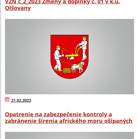
VZN č_2_2023 Zmeny a doplnky č. 01 v k.ú.
Olšovany
21.02.2023
Opatrenie na zabezpečenie kontroly a
zabránenie šírenia afrického moru ošípaných