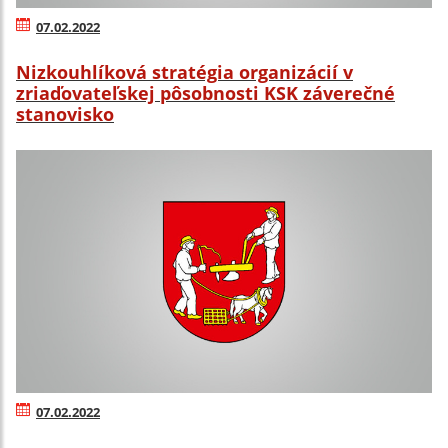
07.02.2022
Nizkouhlíková stratégia organizácií v
zriaďovateľskej pôsobnosti KSK záverečné
stanovisko
07.02.2022