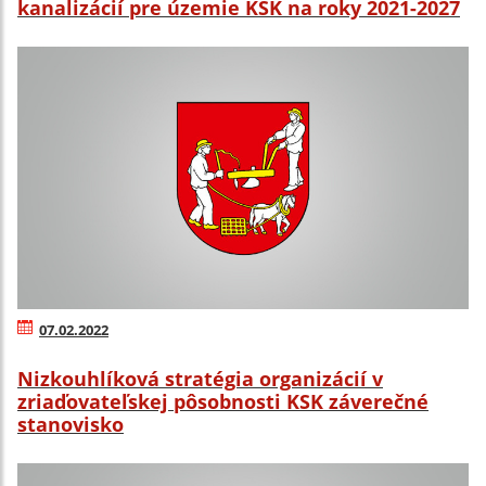
kanalizácií pre územie KSK na roky 2021-2027
07.02.2022
Nizkouhlíková stratégia organizácií v
zriaďovateľskej pôsobnosti KSK záverečné
stanovisko