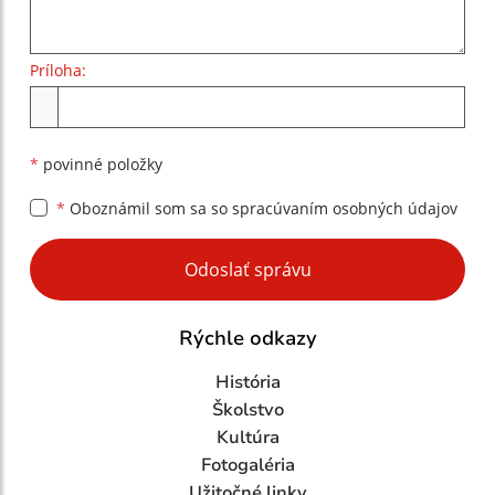
Príloha:
Príloha
*
povinné položky
*
Oboznámil som sa so
spracúvaním osobných údajov
Google reCaptcha Response
Odoslať správu
Rýchle odkazy
História
Školstvo
Kultúra
Fotogaléria
Užitočné linky