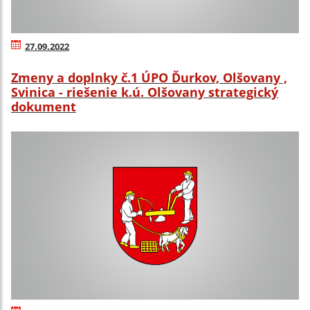
27.09.2022
Zmeny a doplnky č.1 ÚPO Ďurkov, Olšovany ,
Svinica - riešenie k.ú. Olšovany strategický
dokument