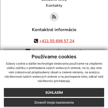
Kontakty
Kontaktné informácie
+421 55 696 57 24
obecolsovany@netkosice.sk
Používame cookies
Súbory cookie a ďalšie technológie sledovania používame na zlepšenie
vášho zážitku z prehliadania našich webových stránok, na to, aby sme
využite možnosť získavania aktuálnych informácií s využitím RSS
,
vám zobrazovali prispôsobený obsah a cielené reklamy, na analýzu
návštevnosti našich webových stránok a na pochopenie toho, odkiaľ naši
CMS systém (redakčný) systém ECHELON 2,
Mapa stránok
,
web portál
,
návštevníci prichádzajú.
webhosting
,
webex.digital, s.r.o.
,
domény
,
registrácia domény
,
spoločnosť webex.digital, s.r.o.
,
technický prevádzkovateľ
SÚHLASÍM
Posledná aktualizácia:
06.08.2026
Zmeniť moje nastavenia
Vytlačiť stránku
|
Vyhlásenie o prístupnosti