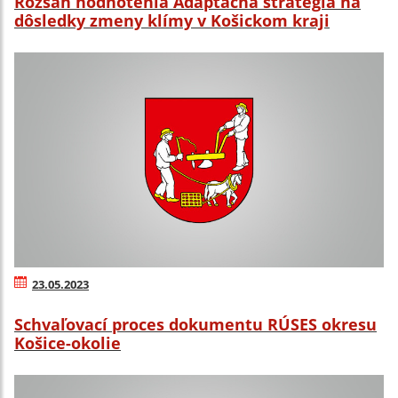
Rozsah hodnotenia Adaptačná stratégia na
dôsledky zmeny klímy v Košickom kraji
23.05.2023
Schvaľovací proces dokumentu RÚSES okresu
Košice-okolie