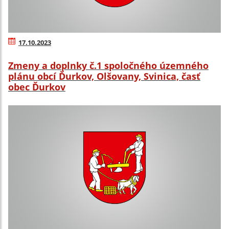
17.10.2023
Zmeny a doplnky č.1 spoločného územného
plánu obcí Ďurkov, Olšovany, Svinica, časť
obec Ďurkov